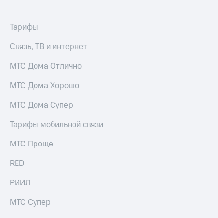
выкупа
акций
Дивиденды
Тарифы
Рынок
облигаций
Связь, ТВ и интернет
Описание
МТС Дома Отлично
Еврооблигации-2023
Уведомление
МТС Дома Хорошо
о
погашении
МТС Дома Супер
именных
облигаций
Тарифы мобильной связи
Другое
МТС Проще
Регистратор
Реквизиты
Контакты
RED
йчивое развитие
РИИЛ
и деловая этика
На главную
МТС Супер