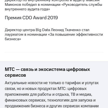
Раскрытие
Мамонов победил в номинации «Руководитель службы
информации
внутреннего аудита года»
Информация
акционерам
Премия CDO Award 2019
Документы
ПАО
"МТС"
Директор центра Big Data Леонид Ткаченко стал
Собрания
лауреатом в номинации «За повышение эффективности
акционеров
бизнеса»
Личный
кабинет
акционера
Акционерный
капитал
Контроль
МТС — связь и экосистема цифровых
и
аудит
сервисов
Рынок
Актуальные новости не только о тарифах и услугах
акций
связи, но и новых продуктах МТС: цифровых
Описание
приложениях для работы и отдыха, ТВ и медиа,
Программа
финансовых сервисах, технологиях для запуска и
приобретения
продвижения бизнеса и других сервисах компании
Порядок