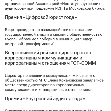
организованной Ассоциацией «Институт внутренних
МТС
аудиторов» при поддержке РСПП и Московской биржи.
о технологиях
Премия «Цифровой юрист года»
Достижения
Вице-президент по взаимодействию с органами
Интервью
государственной власти и связям с общественностью
Руслан Ибрагимов победил в номинации “Лидер
Финансовая
цифровой трансформации”
отчетность
Всероссийский рейтинг директоров по
Контакты
корпоративным коммуникациям и
корпоративным отношениям ТОР-СОММ
Новости
в
регионе
Директор по внешним коммуникациям и связям с
общественностью МТС Елена Кохановская заняла 1-ое
м и акционерам
место среди директоров по корпоративным
Корпоративное
коммуникациям и корпоративным отношениям
управление
Премия «Внутренний аудитор года»
Корпоративный
секретарь
Директор по внутреннему контролю и аудиту Максим