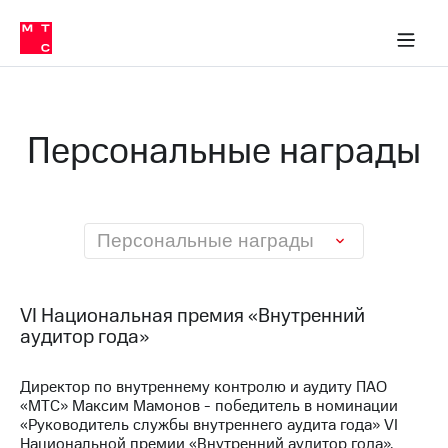
О
сторам и акционерам
Комплаенс и деловая этика
Устойчивое развитие
Медиа-центр
О МТС
О МТС
На главную
компании
О
компании
Стратегия
Стратегия
Карьера
Персональные награды
в МТС
Карьера
в МТС
Пресс-
релизы
История
компании
МТС
Персональные награды
о технологиях
Руководство
региона
Правовая
VI Национальная премия «Внутренний
информация
аудитор года»
Контакты
Директор по внутреннему контролю и аудиту ПАО
«МТС» Максим Мамонов - победитель в номинации
Медиа-центр
Пресс-
«Руководитель службы внутреннего аудита года» VI
релизы
Национальной премии «Внутренний аудитор года»,