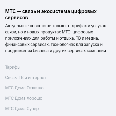
на связь
МТС — связь и экосистема цифровых
Роуминг
Тарифы
сервисов
RED,
Семейная
РИИЛ
Актуальные новости не только о тарифах и услугах
группа
и МТС
связи, но и новых продуктах МТС: цифровых
Супер
приложениях для работы и отдыха, ТВ и медиа,
Заказать
дешевле
SIM-
при
финансовых сервисах, технологиях для запуска и
карту
оплате
продвижения бизнеса и других сервисах компании
с карты
Оформить
МТС
eSIM
Деньги
Тарифы
SIM-
Выберите
Связь, ТВ и интернет
карта
и подключите
для
ТВ
иностранцев
МТС Дома Отлично
с выгодным
тарифом
Оформить
МТС Дома Хорошо
чистый
Тарифы
номер
МТС Дома Супер
Интернет,