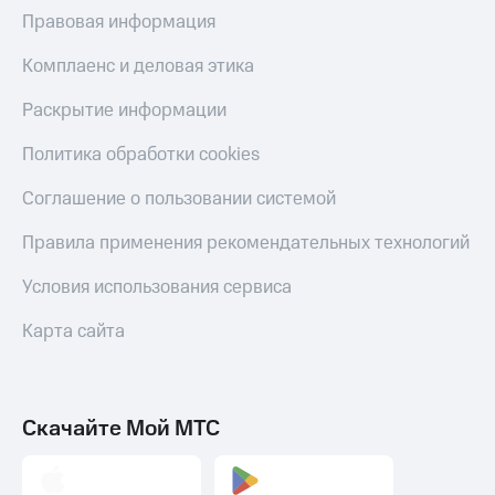
МТС
Правовая информация
КИОН
Деньги
Строки
МТС
Комплаенс и деловая этика
Накопления
Live
Раскрытие информации
Откладывайте
Гудок
деньги
Политика обработки cookies
и получайте
Мой
доход 15%
МТС
Соглашение о пользовании системой
Акции
Условия
Все
Правила применения рекомендательных технологий
пополнения
приложения
Финансы
Условия использования сервиса
Скидка
Инвестиции
30%
Карта сайта
на связь
Получайте
доход
онлайн
Тарифы
Страхование
RED,
РИИЛ
Скачайте Мой МТС
Покупка
и МТС Супер
полисов
дешевле
онлайн
при оплате