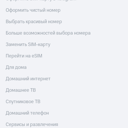
висы и подписки
Сертификаты
МТС
безопасности
Оформить чистый номер
Premium
Всё
Выбрать красивый номер
Подписка
под
на гигабайты
рукой
Больше возможностей выбора номера
интернета,
в Мой МТС
фильмы,
музыка
Заменить SIM-карту
Посмотрите,
и многое
что
другое
Перейти на eSIM
полезного
Семейная
есть
группа
Для дома
в нашем
приложении
Скидка
Домашний интернет
на тарифы,
КИОН
общие
Домашнее ТВ
подписки
КИОН
и услуги,
Спутниковое ТВ
Музыка
доступ
к геолокации
Домашний телефон
КИОН
Кино,
Строки
музыка,
Сервисы и развлечения
книги