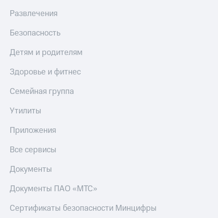
Live
и не
Развлечения
только
Гудок
Безопасность
Безопасность
Мой
МТС
Финансы
Детям и родителям
Все
Детям
Здоровье и фитнес
приложения
и родителям
Семейная группа
Инвестиции
Здоровье
и фитнес
Утилиты
Получайте
доход
Приложения
Приложения
онлайн
от МТС
Страхование
Все сервисы
Акции
Покупка
Документы
полисов
Приложения
онлайн
КИОН
Скидка 30%
Документы ПАО «МТС»
на связь
КИОН
Сертификаты безопасности Минцифры
Музыка
С картой