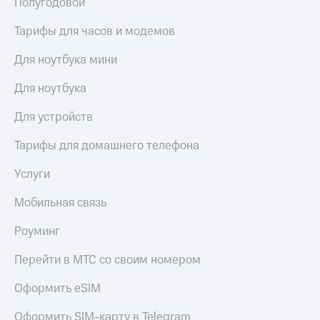
Полугодовой
Услуги
149 ₽/
мес
Тарифы для часов и модемов
Акции
МТС
Для ноутбука мини
Домашний
Premium
интернет
Для ноутбука
Подписка
Домашнее
на гигабайты
Для устройств
ТВ
интернета,
фильмы,
Спутниковое
Тарифы для домашнего телефона
музыка
ТВ
и многое
Услуги
другое
Домашний
Семейная
телефон
Мобильная связь
группа
Перейти
Скидка
Роуминг
в МТС
на тарифы,
со своим
общие
Перейти в МТС со своим номером
номером
подписки
и услуги,
Оформить eSIM
Поддержка
доступ
к геолокации
Оформить SIM-карту в Telegram