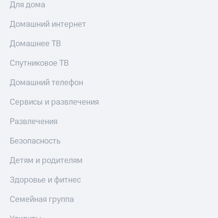
Для дома
МТС
КИОН
Деньги
Строки
Домашний интернет
МТС
Накопления
Live
Домашнее ТВ
Откладывайте
Гудок
деньги
Спутниковое ТВ
и получайте
Мой
доход 15%
Домашний телефон
МТС
Акции
Условия
Сервисы и развлечения
Все
пополнения
приложения
Развлечения
Финансы
Скидка
Инвестиции
30%
Безопасность
на связь
Получайте
доход
Детям и родителям
онлайн
Тарифы
Страхование
RED,
Здоровье и фитнес
РИИЛ
Покупка
и МТС Супер
Семейная группа
полисов
дешевле
онлайн
при оплате