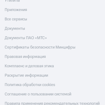
Утилиты
Скидка 30%
с карты
на связь
МТС Деньги
Приложения
С картой
Обзоры
Все сервисы
МТС
товаров
Деньги
Документы
МТС
Скидки
Накопления
до 40%
Документы ПАО «МТС»
на смартфоны
Откладывайте
деньги
Сертификаты безопасности Минцифры
при
и получайте
покупке
доход 15%
Правовая информация
со связью
Платежи
МТС
и
Комплаенс и деловая этика
переводы
Раскрытие информации
Пополнить
номер
Политика обработки cookies
МТС
Соглашение о пользовании системой
Настройки
автоплатежа
Правила применения рекомендательных технологий