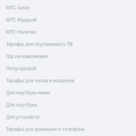
висы и подписки
Сертификаты
МТС
МТС Junior
безопасности
Premium
Всё
МТС Мудрый
Подписка
под
на гигабайты
МТС Налегке
рукой
интернета,
в Мой МТС
фильмы,
Тарифы для спутникового ТВ
музыка
Посмотрите,
и многое
Год на максимуме
что
другое
полезного
Семейная
Полугодовой
есть
группа
в нашем
приложении
Тарифы для часов и модемов
Скидка
на тарифы,
КИОН
Для ноутбука мини
общие
подписки
КИОН
и услуги,
Для ноутбука
Музыка
доступ
к геолокации
Для устройств
КИОН
Кино,
Строки
музыка,
Тарифы для домашнего телефона
книги