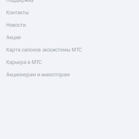
Поддержка
Смартфоны
Контакты
Наушники
и
Новости
колонки
Акции
Умные
часы
Карта салонов экосистемы МТС
и
трекеры
Карьера в МТС
Умный
дом
Акционерам и инвесторам
Планшеты
Акции
и
скидки
Все
товары