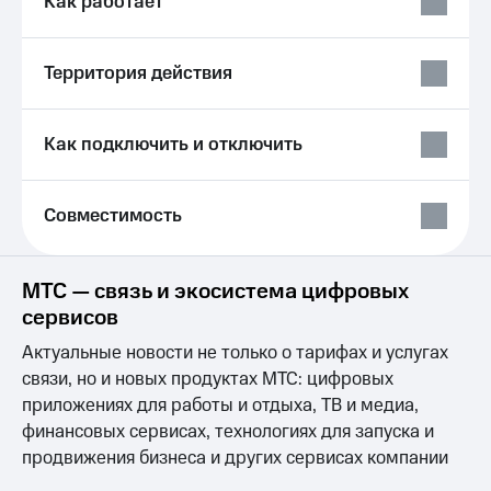
Как работает
Выбрать
ТВ и телефон
красивый
для дома
номер
Услуги
Территория действия
Заменить
SIM-
Личный
карту
кабинет
Как подключить и отключить
интернета
Перейти
и
на
ТВ
eSIM
Совместимость
Личный
кабинет
Для дома
спутникового
Выберите
ТВ
МТС — связь и экосистема цифровых
и подключите
Скачать
сервисов
ТВ
приложение
с выгодным
Мой
Актуальные новости не только о тарифах и услугах
тарифом
МТС
связи, но и новых продуктах МТС: цифровых
Акции
Тарифы
приложениях для работы и отдыха, ТВ и медиа,
Интернет,
финансовых сервисах, технологиях для запуска и
ТВ и телефон
Видеонаблюдение
продвижения бизнеса и других сервисах компании
для дома
для дома