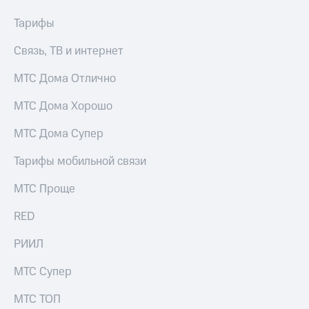
Услуги
149 ₽/
Тарифы
мес
Акции
Связь, ТВ и интернет
МТС
Домашний
Premium
интернет
МТС Дома Отлично
Подписка
Домашнее
на гигабайты
МТС Дома Хорошо
ТВ
интернета,
фильмы,
МТС Дома Супер
Спутниковое
музыка
ТВ
и многое
Тарифы мобильной связи
другое
Домашний
Семейная
МТС Проще
телефон
группа
RED
Перейти
Скидка
в МТС
на тарифы,
РИИЛ
со своим
общие
номером
подписки
МТС Супер
и услуги,
Поддержка
доступ
МТС ТОП
к геолокации