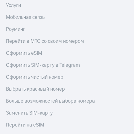
Live
и не
Услуги
только
Гудок
Мобильная связь
Безопасность
Мой
Роуминг
МТС
Финансы
Перейти в МТС со своим номером
Все
Детям
приложения
и родителям
Оформить eSIM
Инвестиции
Здоровье
Оформить SIM-карту в Telegram
и фитнес
Получайте
доход
Оформить чистый номер
Приложения
онлайн
от МТС
Страхование
Выбрать красивый номер
Акции
Покупка
Больше возможностей выбора номера
полисов
Приложения
онлайн
КИОН
Заменить SIM-карту
Скидка 30%
на связь
КИОН
Перейти на eSIM
Музыка
С картой