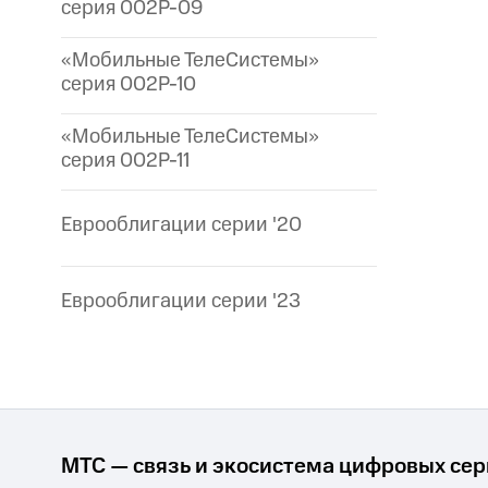
серия 002P-09
«Мобильные ТелеСистемы»
серия 002P-10
«Мобильные ТелеСистемы»
серия 002P-11
Еврооблигации серии '20
Еврооблигации серии '23
МТС — связь и экосистема цифровых се