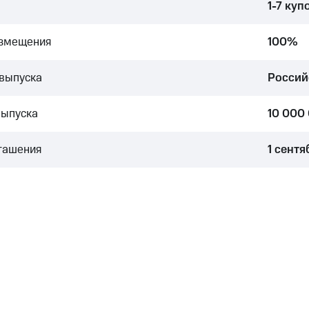
1-7 куп
азмещения
100%
выпуска
Россий
выпуска
10 000
гашения
1 сентя