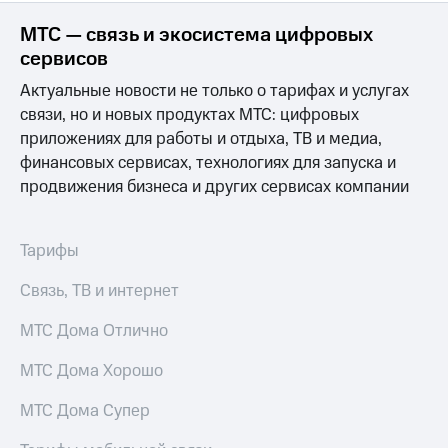
Раскрытие
информации
МТС — связь и экосистема цифровых
Информация
сервисов
акционерам
Документы
Актуальные новости не только о тарифах и услугах
ПАО
связи, но и новых продуктах МТС: цифровых
"МТС"
Собрания
приложениях для работы и отдыха, ТВ и медиа,
акционеров
финансовых сервисах, технологиях для запуска и
Личный
продвижения бизнеса и других сервисах компании
кабинет
акционера
Акционерный
Тарифы
капитал
Контроль
и
Связь, ТВ и интернет
аудит
Рынок
МТС Дома Отлично
акций
МТС Дома Хорошо
Описание
Программа
МТС Дома Супер
приобретения
Порядок