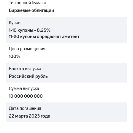
Тип ценной бумаги
МТС
Биржевые облигации
о технологиях
Купон
Достижения
1-10 купоны - 8,25%
,
11-20 купоны
определяет эмитент
Интервью
Цена размещения
Финансовая
отчетность
100%
Контакты
Валюта выпуска
Российский рубль
Новости
в
Сумма выпуска
регионе
10 000 000 000
м и акционерам
Корпоративное
Дата погашения
управление
22 марта 2023 года
Корпоративный
секретарь