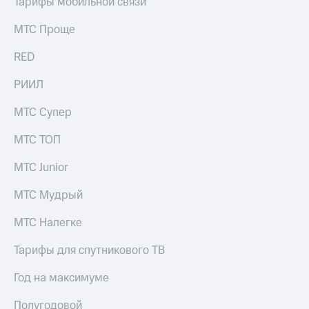
Тарифы мобильной связи
выкупа
акций
МТС Проще
Дивиденды
Рынок
RED
облигаций
РИИЛ
Описание
Еврооблигации-2023
МТС Супер
Уведомление
о
МТС ТОП
погашении
именных
облигаций
МТС Junior
Другое
МТС Мудрый
Регистратор
Реквизиты
МТС Налегке
Контакты
йчивое развитие
Тарифы для спутникового ТВ
и деловая этика
На главную
Год на максимуме
Полугодовой