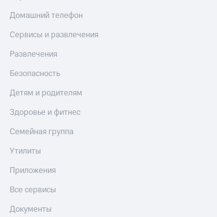
Скидка 30%
с карты
на связь
МТС Деньги
Домашний телефон
С картой
Обзоры
Сервисы и развлечения
МТС
товаров
Деньги
Развлечения
МТС
Скидки
Накопления
до 40%
Безопасность
на смартфоны
Откладывайте
Детям и родителям
деньги
при
и получайте
покупке
Здоровье и фитнес
доход 15%
со связью
Платежи
МТС
Семейная группа
и
переводы
Утилиты
Пополнить
Приложения
номер
МТС
Все сервисы
Настройки
автоплатежа
Документы