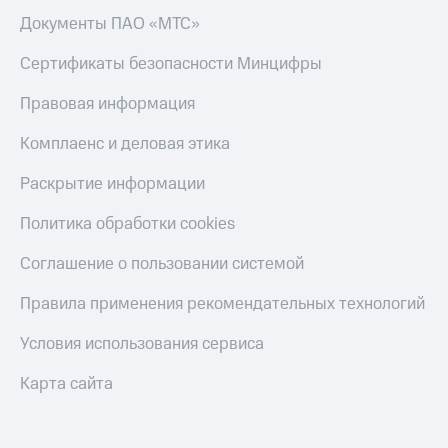
Пополнить
Документы ПАО «МТС»
номер
другого
Сертификаты безопасности Минцифры
оператора
Правовая информация
Оплата
интернета
Комплаенс и деловая этика
и
ТВ
Раскрытие информации
Переводы
Политика обработки cookies
с
телефона
Соглашение о пользовании системой
на карту
МТС Pay
Правила применения рекомендательных технологий
Оплата
Условия использования сервиса
по QR-
коду
Карта сайта
за границей
тернет-магазин