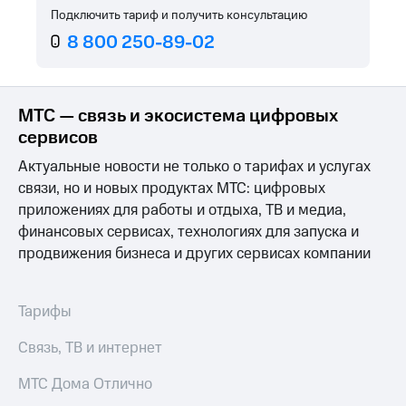
Услуги
Подключить тариф и получить консультацию
149 ₽/
мес
8 800 250-89-02
Акции
МТС
Домашний
Premium
интернет
МТС — связь и экосистема цифровых
Подписка
Домашнее
сервисов
на гигабайты
ТВ
интернета,
Актуальные новости не только о тарифах и услугах
фильмы,
Спутниковое
связи, но и новых продуктах МТС: цифровых
музыка
ТВ
и многое
приложениях для работы и отдыха, ТВ и медиа,
другое
финансовых сервисах, технологиях для запуска и
Домашний
Семейная
телефон
продвижения бизнеса и других сервисах компании
группа
Перейти
Скидка
в МТС
на тарифы,
Тарифы
со своим
общие
номером
подписки
Связь, ТВ и интернет
и услуги,
Поддержка
доступ
МТС Дома Отлично
к геолокации