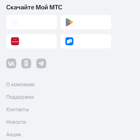
Смартфоны
Скачайте Мой МТС
Наушники
и
колонки
Умные
часы
и
трекеры
Умный
дом
О компании
Планшеты
Поддержка
Акции
и
Контакты
скидки
Все
Новости
товары
Акции