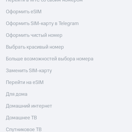
Перейти в МТС со своим номером
МТС
КИОН
Деньги
Строки
Оформить eSIM
МТС
Накопления
Live
Оформить SIM-карту в Telegram
Откладывайте
Гудок
Оформить чистый номер
деньги
и получайте
Мой
Выбрать красивый номер
доход 15%
МТС
Акции
Больше возможностей выбора номера
Условия
Все
пополнения
приложения
Заменить SIM-карту
Финансы
Скидка
Инвестиции
Перейти на eSIM
30%
на связь
Получайте
Для дома
доход
онлайн
Тарифы
Домашний интернет
Страхование
RED,
РИИЛ
Домашнее ТВ
Покупка
и МТС Супер
полисов
дешевле
онлайн
при оплате
Спутниковое ТВ