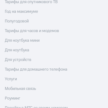
Live
Тарифы для спутникового ТВ
и не
только
Гудок
Год на максимуме
Безопасность
Мой
Полугодовой
МТС
Финансы
Тарифы для часов и модемов
Все
Детям
приложения
и родителям
Для ноутбука мини
Инвестиции
Здоровье
Для ноутбука
и фитнес
Получайте
Для устройств
доход
Приложения
онлайн
от МТС
Тарифы для домашнего телефона
Страхование
Акции
Услуги
Покупка
полисов
Приложения
онлайн
Мобильная связь
КИОН
Скидка 30%
на связь
Роуминг
КИОН
Музыка
С картой