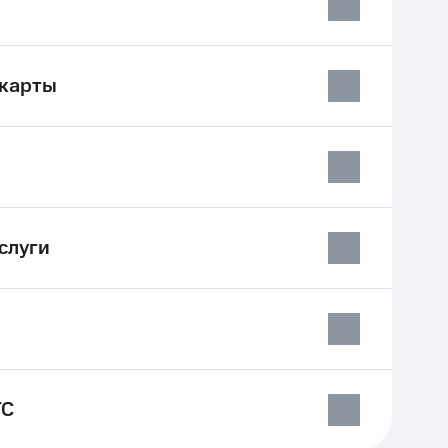
-карты
слуги
ТС