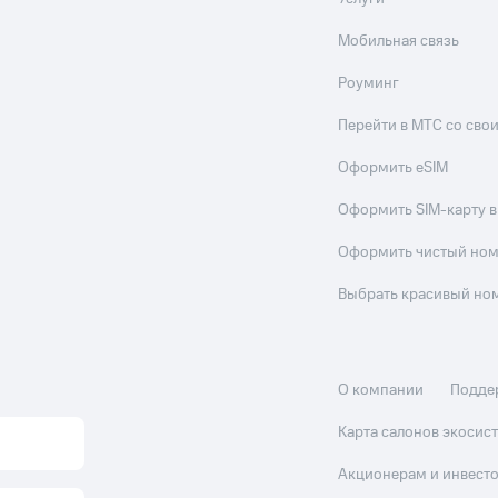
Мобильная связь
Роуминг
Перейти в МТС со св
Оформить eSIM
Оформить SIM-карту в
Оформить чистый но
Выбрать красивый но
О компании
Подде
Карта салонов экоси
Акционерам и инвест