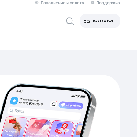
Пополнение и оплата
Поддержка
Скидка 30% на связь
Личные кабинеты
КАТАЛОГ
Мобильная связь
IM-карта для иностранцев
M
Для дома
ерейти в МТС со своим
ой МТС
Сервисы и подписки
фитнес
Приложения от МТС